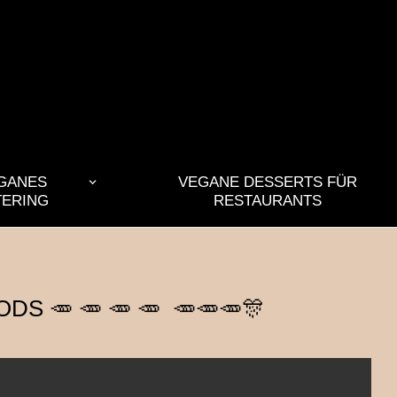
GANES
VEGANE DESSERTS FÜR
TERING
RESTAURANTS
 🥕 🥕 🥕 🥕 🥕🥕🥕🎊