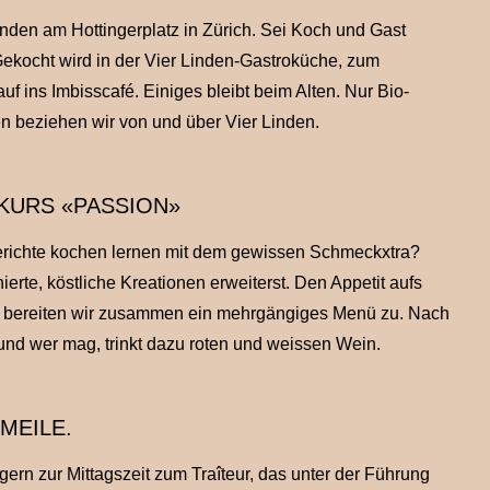
inden am Hottingerplatz in Zürich. Sei Koch und Gast
Gekocht wird in der Vier Linden-Gastroküche, zum
 ins Imbisscafé. Einiges bleibt beim Alten. Nur Bio-
en beziehen wir von und über Vier Linden.
KURS «PASSION»
erichte kochen lernen mit dem gewissen Schmeckxtra?
ierte, köstliche Kreationen erweiterst. Den Appetit aufs
nn bereiten wir zusammen ein mehrgängiges Menü zu. Nach
d wer mag, trinkt dazu roten und weissen Wein.
MEILE.
lgern zur Mittagszeit zum Traîteur, das unter der Führung