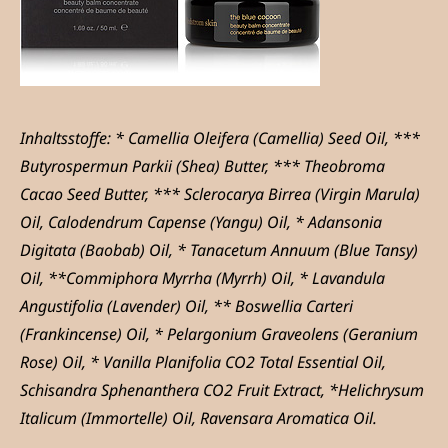
Inhaltsstoffe: * Camellia Oleifera (Camellia) Seed Oil, ***
Butyrospermun Parkii (Shea) Butter, *** Theobroma
Cacao Seed Butter, *** Sclerocarya Birrea (Virgin Marula)
Oil, Calodendrum Capense (Yangu) Oil, * Adansonia
Digitata (Baobab) Oil, * Tanacetum Annuum (Blue Tansy)
Oil, **Commiphora Myrrha (Myrrh) Oil, * Lavandula
Angustifolia (Lavender) Oil, ** Boswellia Carteri
(Frankincense) Oil, * Pelargonium Graveolens (Geranium
Rose) Oil, * Vanilla Planifolia CO2 Total Essential Oil,
Schisandra Sphenanthera CO2 Fruit Extract, *Helichrysum
Italicum (Immortelle) Oil, Ravensara Aromatica Oil.