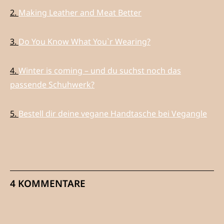
2.
Making Leather and Meat Better
3.
Do You Know What You`r Wearing?
4.
Winter is coming – und du suchst noch das
passende Schuhwerk?
5.
Bestell dir deine vegane Handtasche bei Vegangle
4 KOMMENTARE