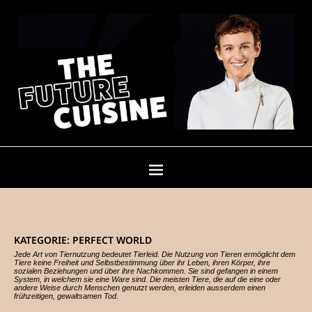
KATEGORIE:
PERFECT WORLD
Jede Art von Tiernutzung bedeutet Tierleid. Die Nutzung von Tieren ermöglicht dem
Tiere keine Freiheit und Selbstbestimmung über ihr Leben, ihren Körper, ihre
sozialen Beziehungen und über ihre Nachkommen. Sie sind gefangen in einem
System, in welchem sie eine Ware sind. Die meisten Tiere, die auf die eine oder
andere Weise durch Menschen genutzt werden, erleiden ausserdem einen
frühzeitigen, gewaltsamen Tod.