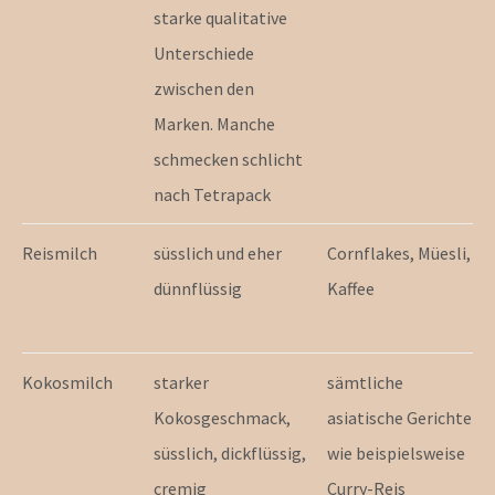
starke qualitative
Unterschiede
G
zwischen den
Marken. Manche
schmecken schlicht
nach Tetrapack
Reismilch
süsslich und eher
Cornflakes, Müesli,
dünnflüssig
Kaffee
Kokosmilch
starker
sämtliche
Kokosgeschmack,
asiatische Gerichte
süsslich, dickflüssig,
wie beispielsweise
cremig
Curry-Reis