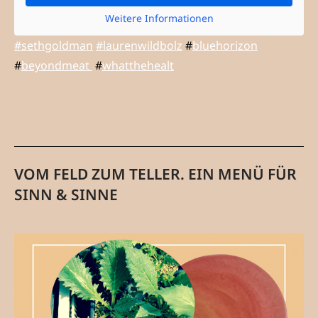
Weitere Informationen
#sethgoldman
#laurenwildbolz
#
bluehorizon
#
beyondmeat
#
whatthehealt
VOM FELD ZUM TELLER. EIN MENÜ FÜR
SINN & SINNE