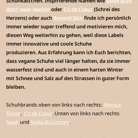
Schuhkästchen. Inspirierende Namen wie
Good guys
don’t wear leather
oder
Cri de Coeur
(Schrei des
Herzens) oder auch
Beyond Skin
finde ich persönlich
immer wieder super treffend und motivieren mich,
diesen Weg weiterhin zu gehen, weil diese Labels
immer innovative und coole Schuhe
produzieren. Aus Erfahrung kann ich Euch berichten,
dass vegane Schuhe viel länger halten, da sie immer
wasserfest sind und auch in einem harten Winter
mit Schnee und Salz auf den Strassen in guter Form
bleiben.
Schuhbrands oben von links nach rechts:
Ahimsa
Shoes
,
Cri de Coeur
. Unten von links nach rechts
Noah
und
Stella McCartney
.