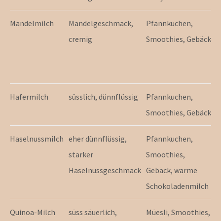
Mandelmilch
Mandelgeschmack,
Pfannkuchen,
V
cremig
Smoothies, Gebäck
Hafermilch
süsslich, dünnflüssig
Pfannkuchen,
Smoothies, Gebäck
Haselnussmilch
eher dünnflüssig,
Pfannkuchen,
starker
Smoothies,
Haselnussgeschmack
Gebäck, warme
Schokoladenmilch
Quinoa-Milch
süss säuerlich,
Müesli, Smoothies,