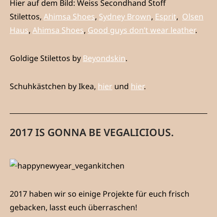
Hier auf dem Bild: Weiss Secondhand Stoff
Stilettos,
Ahimsa Shoes
,
Sydney Brown
,
Esprit
,
Olsen
Haus
,
Ahimsa Shoes
,
Good guys don’t wear leather
.
Goldige Stilettos by
Beyondskin
.
Schuhkästchen by Ikea,
hier
und
hier
.
2017 IS GONNA BE VEGALICIOUS.
2017 haben wir so einige Projekte für euch frisch
gebacken, lasst euch überraschen!