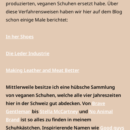
produzierten, veganen Schuhen ersetzt habe. Über
diese Verfahrensweisen haben wir hier auf dem Blog
schon einige Male berichtet:
In her Shoes
Die Leder Industrie
Making Leather and Meat Better
Mittlerweile besitze ich eine hübsche Sammlung
von veganen Schuhen, welche alle vier Jahreszeiten
hier in der Schweiz gut abdecken. Von
Brave
Gentleman
bis
Stella McCartney
und
No Animal
Brand
ist so alles zu finden in meinem
Schuhkästchen. Inspirierende Namen wie
Good guys