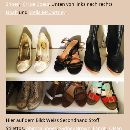
Shoes
,
Cri de Coeur
. Unten von links nach rechts
Noah
und
Stella McCartney
.
Hier auf dem Bild: Weiss Secondhand Stoff
Stilettos,
Ahimsa Shoes
,
Sydney Brown
,
Esprit
,
Olsen