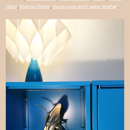
Haus
,
Ahimsa Shoes
,
Good guys don’t wear leather
.