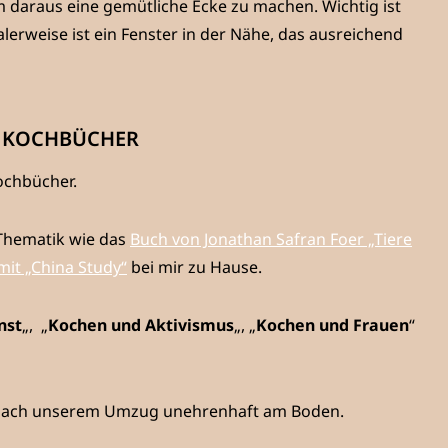
m daraus eine gemütliche Ecke zu machen. Wichtig ist
lerweise ist ein Fenster in der Nähe, das ausreichend
E KOCHBÜCHER
ochbücher.
-Thematik wie das
Buch von Jonathan Safran Foer „Tiere
it „China Study“
bei mir zu Hause.
nst
„, „
Kochen und Aktivismus
„, „
Kochen und Frauen
“
m nach unserem Umzug unehrenhaft am Boden.